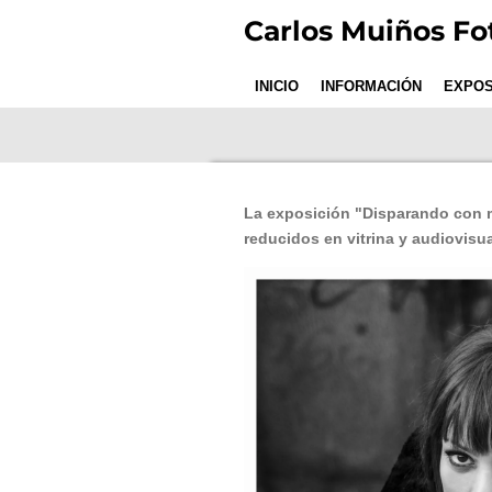
Ir
Carlos Muiños Fo
al
contenido
INICIO
INFORMACIÓN
EXPOS
principal
La exposición "Disparando con m
reducidos en vitrina y audiovisua