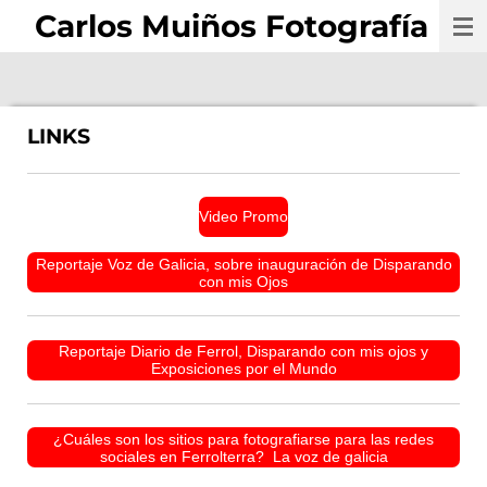
Carlos Muiños Fotografía
Ir
al
contenido
principal
LINKS
Video Promo
Reportaje Voz de Galicia, sobre inauguración de Disparando
con mis Ojos
Reportaje Diario de Ferrol, Disparando con mis ojos y
Exposiciones por el Mundo
¿Cuáles son los sitios para fotografiarse para las redes
sociales en Ferrolterra? La voz de galicia